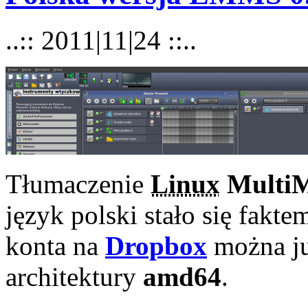
..:: 2011|11|24 ::..
Tłumaczenie
Linux
MultiM
język polski stało się fakt
konta na
Dropbox
można ju
architektury
amd64
.