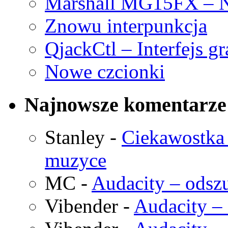
Marshall MG15FX – N
Znowu interpunkcja
QjackCtl – Interfejs g
Nowe czcionki
Najnowsze komentarze
Stanley
-
Ciekawostka 
muzyce
MC
-
Audacity – odszu
Vibender
-
Audacity – 