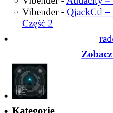
Vibender
-
Audacity – 
Vibender
-
QjackCtl – 
Część 2
rad
Zobacz 
Kategorie