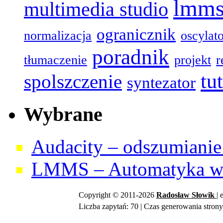
lmm
multimedia studio
ogranicznik
normalizacja
oscylat
poradnik
tłumaczenie
projekt
r
tu
spolszczenie
syntezator
Wybrane
Audacity – odszumianie 
LMMS – Automatyka w 
Copyright © 2011-2026
Radosław
Słowik
| 
Liczba zapytań: 70 | Czas generowania strony