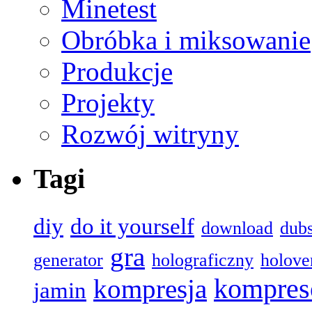
Minetest
Obróbka i miksowanie
Produkcje
Projekty
Rozwój witryny
Tagi
diy
do it yourself
download
dub
gra
generator
holograficzny
holove
kompres
kompresja
jamin