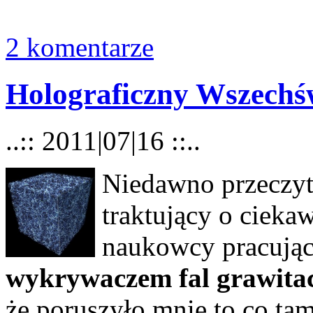
2 komentarze
Holograficzny Wszechś
..:: 2011|07|16 ::..
Niedawno przeczy
traktujący o cieka
naukowcy pracują
wykrywaczem fal grawita
że poruszyło mnie to co ta