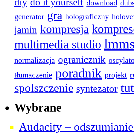
diy
do it yourself
download
dub
gra
generator
holograficzny
holove
kompres
kompresja
jamin
lmm
multimedia studio
ogranicznik
normalizacja
oscylat
poradnik
tłumaczenie
projekt
r
tu
spolszczenie
syntezator
Wybrane
Audacity – odszumianie 