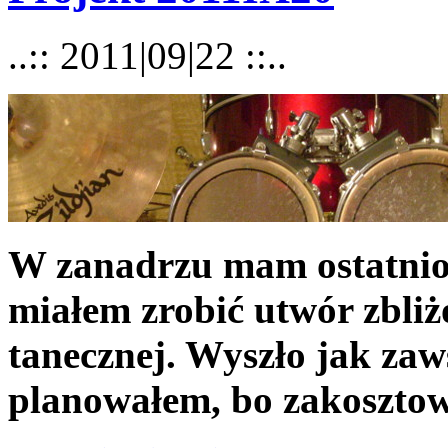
..:: 2011|09|22 ::..
W zanadrzu mam ostatnio
miałem zrobić utwór zbli
tanecznej. Wyszło jak zaws
planowałem, bo zakoszto