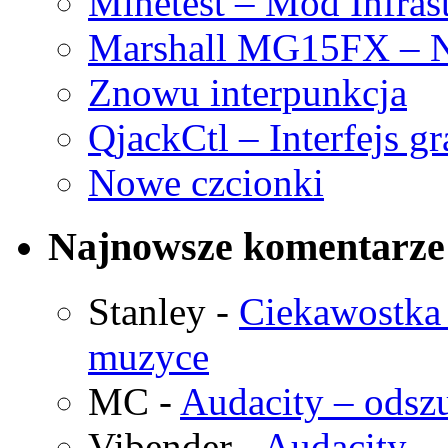
Minetest – Mod Infras
Marshall MG15FX – N
Znowu interpunkcja
QjackCtl – Interfejs g
Nowe czcionki
Najnowsze komentarze
Stanley
-
Ciekawostka 
muzyce
MC
-
Audacity – odszu
Vibender
-
Audacity – 