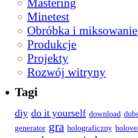
Mastering
Minetest
Obróbka i miksowanie
Produkcje
Projekty
Rozwój witryny
Tagi
diy
do it yourself
download
dub
gra
generator
holograficzny
holove