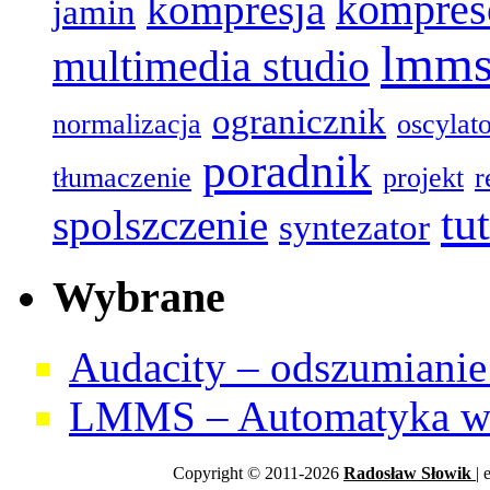
kompres
kompresja
jamin
lmm
multimedia studio
ogranicznik
normalizacja
oscylat
poradnik
tłumaczenie
projekt
r
tu
spolszczenie
syntezator
Wybrane
Audacity – odszumianie 
LMMS – Automatyka w 
Copyright © 2011-2026
Radosław
Słowik
| 