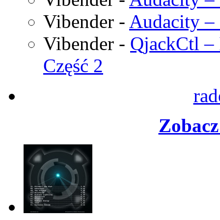
Vibender
-
Audacity – 
Vibender
-
QjackCtl – 
Część 2
rad
Zobacz 