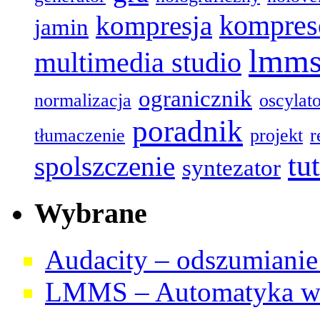
kompres
kompresja
jamin
lmm
multimedia studio
ogranicznik
normalizacja
oscylat
poradnik
tłumaczenie
projekt
r
tu
spolszczenie
syntezator
Wybrane
Audacity – odszumianie 
LMMS – Automatyka w 