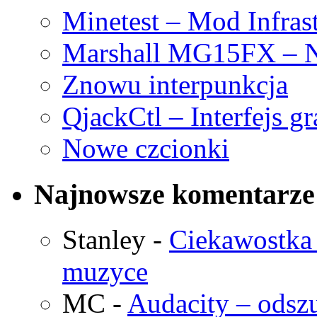
Minetest – Mod Infras
Marshall MG15FX – N
Znowu interpunkcja
QjackCtl – Interfejs g
Nowe czcionki
Najnowsze komentarze
Stanley
-
Ciekawostka 
muzyce
MC
-
Audacity – odszu