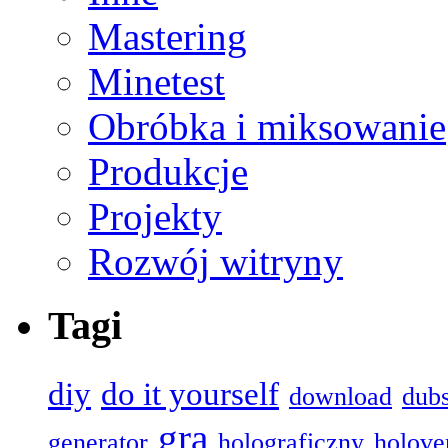
Mastering
Minetest
Obróbka i miksowanie
Produkcje
Projekty
Rozwój witryny
Tagi
diy
do it yourself
download
dub
gra
generator
holograficzny
holove