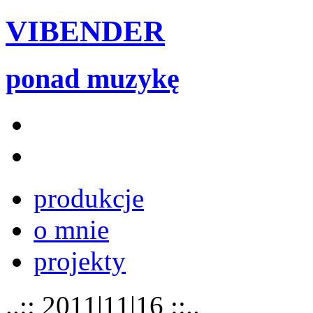
VIBENDER
ponad muzykę
produkcje
o mnie
projekty
..:: 2011|11|16 ::..