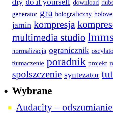
diy
do it yourself
download
dub
gra
generator
holograficzny
holove
kompres
kompresja
jamin
lmm
multimedia studio
ogranicznik
normalizacja
oscylat
poradnik
tłumaczenie
projekt
r
tu
spolszczenie
syntezator
Wybrane
Audacity – odszumianie 