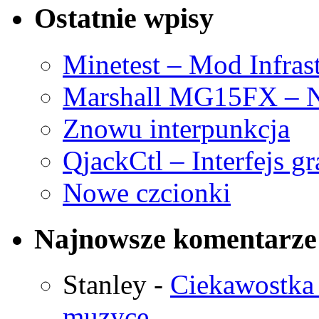
Ostatnie wpisy
Minetest – Mod Infras
Marshall MG15FX – N
Znowu interpunkcja
QjackCtl – Interfejs g
Nowe czcionki
Najnowsze komentarze
Stanley
-
Ciekawostka 
muzyce