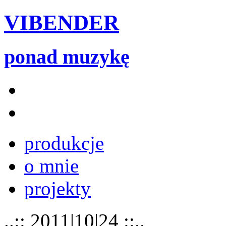
VIBENDER
ponad muzykę
produkcje
o mnie
projekty
..:: 2011|10|24 ::..