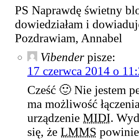
PS Naprawdę świetny blo
dowiedziałam i dowiaduj
Pozdrawiam, Annabel
Vibender
pisze:
17 czerwca 2014 o 11
Cześć 🙂 Nie jestem 
ma możliwość łączenia
urządzenie
MIDI
. Wyd
się, że
LMMS
powinie