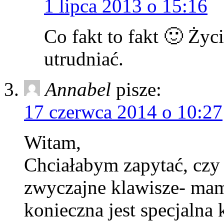
1 lipca 2013 o 15:16
Co fakt to fakt 🙂 Życi
utrudniać.
Annabel
pisze:
17 czerwca 2014 o 10:27
Witam,
Chciałabym zapytać, cz
zwyczajne klawisze- ma
konieczna jest specjalna k