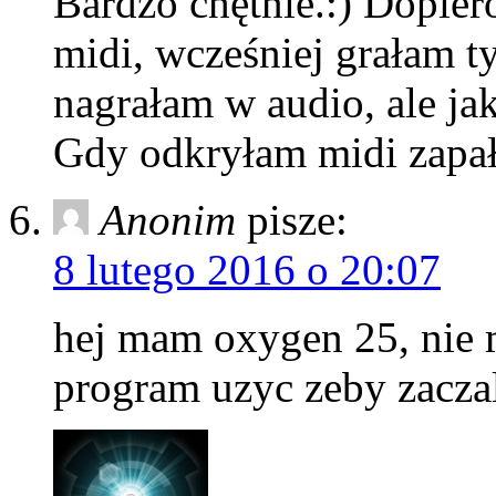
Bardzo chętnie.:) Dopie
midi, wcześniej grałam t
nagrałam w audio, ale ja
Gdy odkryłam midi zapał
Anonim
pisze:
8 lutego 2016 o 20:07
hej mam oxygen 25, nie m
program uzyc zeby zaczal