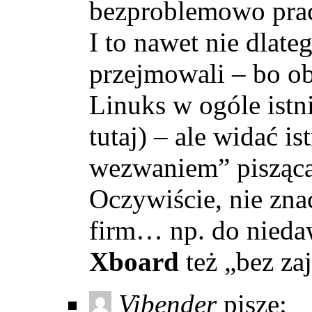
bezproblemowo pra
I to nawet nie dlate
przejmowali – bo obi
Linuks w ogóle istn
tutaj) – ale widać i
wezwaniem” pisząca 
Oczywiście, nie zna
firm… np. do nied
Xboard
też „bez za
Vibender
pisze: