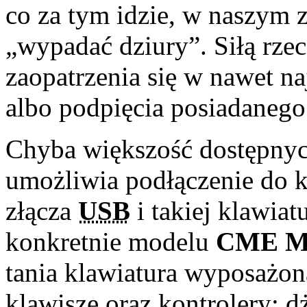
co za tym idzie, w naszym 
„wypadać dziury”. Siłą rze
zaopatrzenia się w nawet n
albo podpięcia posiadanego
Chyba większość dostępnyc
umożliwia podłączenie do 
złącza
USB
i takiej klawiat
konkretnie modelu
CME M
tania klawiatura wyposażo
klawisze oraz kontrolery: d