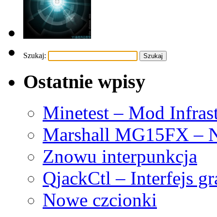
Szukaj:
Ostatnie wpisy
Minetest – Mod Infras
Marshall MG15FX – N
Znowu interpunkcja
QjackCtl – Interfejs g
Nowe czcionki