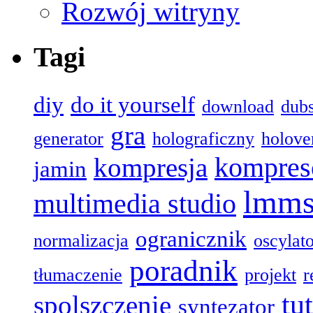
Rozwój witryny
Tagi
diy
do it yourself
download
dub
gra
generator
holograficzny
holove
kompres
kompresja
jamin
lmm
multimedia studio
ogranicznik
normalizacja
oscylat
poradnik
tłumaczenie
projekt
r
tu
spolszczenie
syntezator