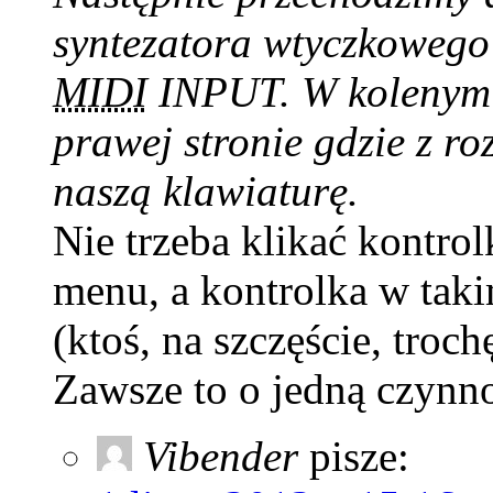
syntezatora wtyczkowego
MIDI
INPUT. W kolenym k
prawej stronie gdzie z 
naszą klawiaturę.
Nie trzeba klikać kontrol
menu, a kontrolka w taki
(ktoś, na szczęście, troch
Zawsze to o jedną czynno
Vibender
pisze: