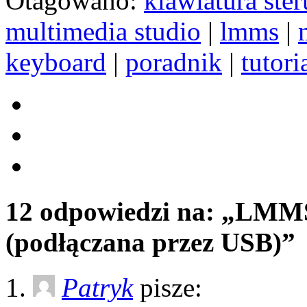
Otagowano:
klawiatura ster
multimedia studio
|
lmms
|
keyboard
|
poradnik
|
tutori
12 odpowiedzi na: „LMMS
(podłączana przez USB)”
Patryk
pisze: