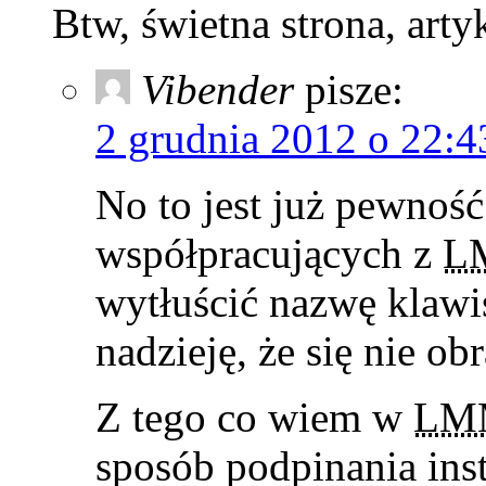
Btw, świetna strona, art
Vibender
pisze:
2 grudnia 2012 o 22:4
No to jest już pewnoś
współpracujących z
L
wytłuścić nazwę klaw
nadzieję, że się nie obr
Z tego co wiem w
LM
sposób podpinania ins