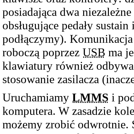
posiadająca dwa niezależne
obsługujące pedały sustain 
podłączymy). Komunikacja m
roboczą poprzez
USB
ma jes
klawiatury również odbywa 
stosowanie zasilacza (inacz
Uruchamiamy
LMMS
i po
komputera. W zasadzie kole
możemy zrobić odwrotnie. S