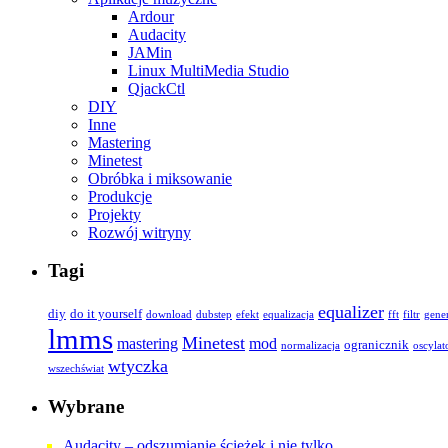
Ardour
Audacity
JAMin
Linux MultiMedia Studio
QjackCtl
DIY
Inne
Mastering
Minetest
Obróbka i miksowanie
Produkcje
Projekty
Rozwój witryny
Tagi
equalizer
diy
do it yourself
download
dubstep
efekt
equalizacja
fft
filtr
gene
lmms
Minetest
mastering
mod
ogranicznik
normalizacja
oscylat
wtyczka
wszechświat
Wybrane
Audacity – odszumianie ścieżek i nie tylko