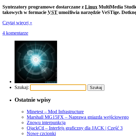
Syntezatory programowe dostarczane z
Linux
MultiMedia Studio
takowych w formacie
VST
umożliwia narzędzie VeSTige. Dotknęł
Czytaj więcej »
4 komentarze
Szukaj:
Ostatnie wpisy
Minetest – Mod Infrastructure
Marshall MG15FX – Naprawa gniazda wejściowego
Znowu interpunkcja
QjackCtl – Interfejs graficzny dla JACK | Część 3
Nowe czcionki