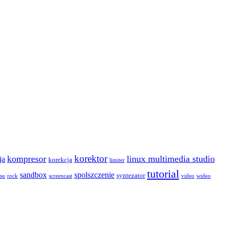
korektor
kompresor
linux multimedia studio
ja
korekcja
limiter
tutorial
sandbox
spolszczenie
syntezator
asu
rock
screencast
video
wideo