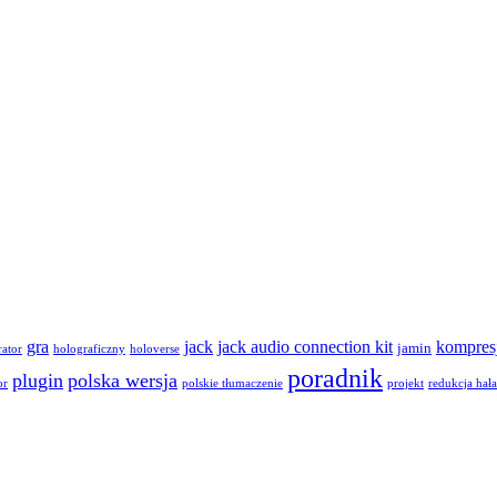
gra
jack
jack audio connection kit
kompres
jamin
rator
holograficzny
holoverse
poradnik
plugin
polska wersja
or
polskie tłumaczenie
projekt
redukcja hał