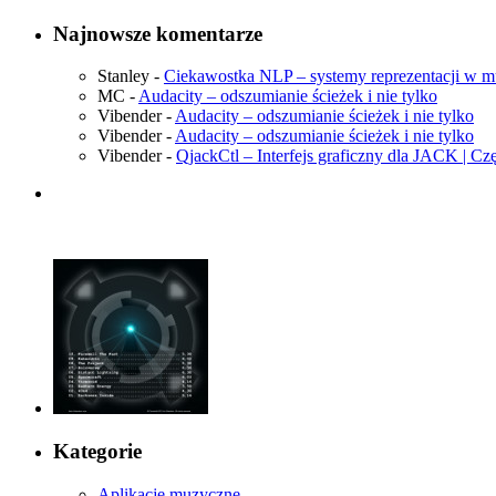
Najnowsze komentarze
Stanley
-
Ciekawostka NLP – systemy reprezentacji w 
MC
-
Audacity – odszumianie ścieżek i nie tylko
Vibender
-
Audacity – odszumianie ścieżek i nie tylko
Vibender
-
Audacity – odszumianie ścieżek i nie tylko
Vibender
-
QjackCtl – Interfejs graficzny dla JACK | Cz
Kategorie
Aplikacje muzyczne