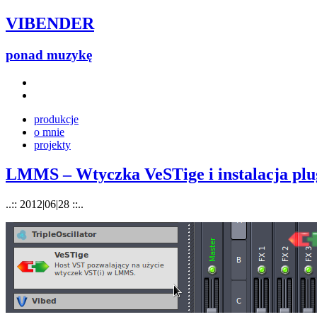
VIBENDER
ponad muzykę
produkcje
o mnie
projekty
LMMS – Wtyczka VeSTige i instalacja pl
..:: 2012|06|28 ::..