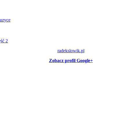
muzyce
ęść 2
radekslowik.pl
Zobacz profil Google+