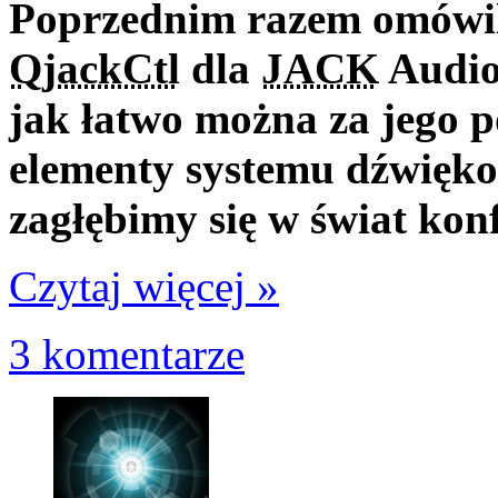
Poprzednim razem omówili
QjackCtl
dla
JACK
Audio
jak łatwo można za jego p
elementy systemu dźwięko
zagłębimy się w świat kon
Czytaj więcej »
3 komentarze