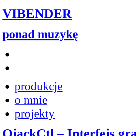
VIBENDER
ponad muzykę
produkcje
o mnie
projekty
QjackCtl – Interfejs gr