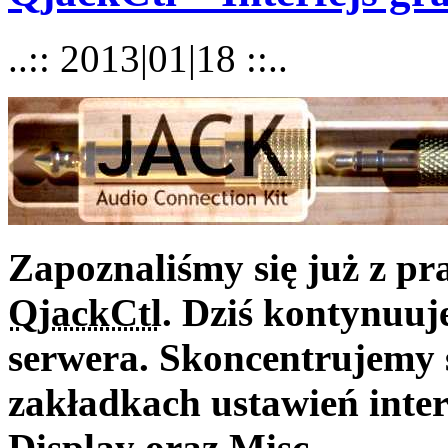
..:: 2013|01|18 ::..
Zapoznaliśmy się już z pr
QjackCtl
. Dziś kontynuuj
serwera. Skoncentrujemy s
zakładkach ustawień interf
Display oraz Misc.