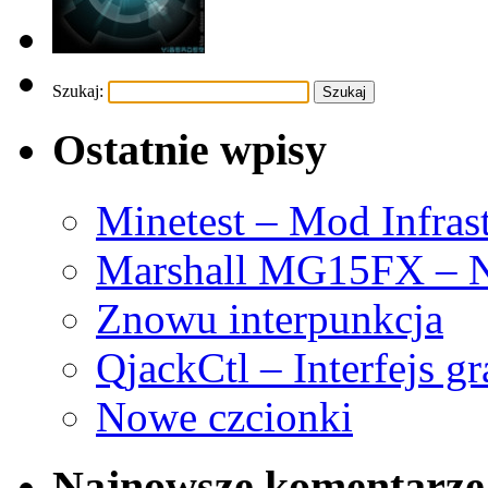
Szukaj:
Ostatnie wpisy
Minetest – Mod Infras
Marshall MG15FX – N
Znowu interpunkcja
QjackCtl – Interfejs g
Nowe czcionki
Najnowsze komentarze