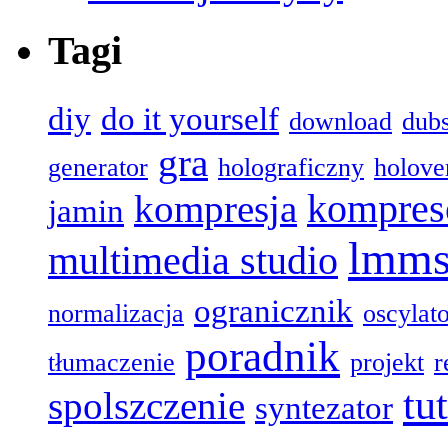
Tagi
diy
do it yourself
download
dub
gra
generator
holograficzny
holove
kompres
kompresja
jamin
lmm
multimedia studio
ogranicznik
normalizacja
oscylat
poradnik
tłumaczenie
projekt
r
tu
spolszczenie
syntezator