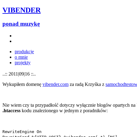
VIBENDER
ponad muzykę
produkcje
o mnie
projekty
..:: 2011|09|16 ::..
Wykupiłem domenę
vibender.com
za radą Krzyśka z
samochodtestow
Nie wiem czy ta przypadłość dotyczy wyłącznie blogów opartych na 
.htaccess
kodu znalezionego w jednym z poradników:
RewriteEngine On