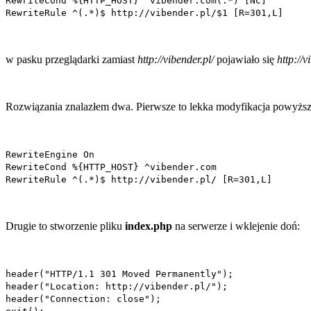
RewriteCond %{HTTP_HOST} ^vibender.com(.*) [NC]
RewriteRule ^(.*)$ http://vibender.pl/$1 [R=301,L]
w pasku przeglądarki zamiast
http://vibender.pl/
pojawiało się
http://
Rozwiązania znalazłem dwa. Pierwsze to lekka modyfikacja powyżs
RewriteEngine On
RewriteCond %{HTTP_HOST} ^vibender.com
RewriteRule ^(.*)$ http://vibender.pl/ [R=301,L]
Drugie to stworzenie pliku
index.php
na serwerze i wklejenie doń:
header("HTTP/1.1 301 Moved Permanently");
header("Location: http://vibender.pl/");
header("Connection: close");