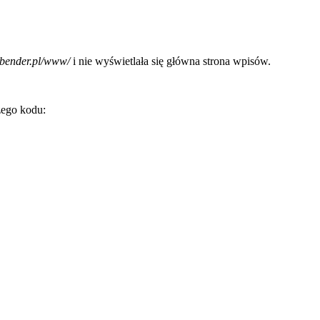
vibender.pl/www/
i nie wyświetlała się główna strona wpisów.
zego kodu: