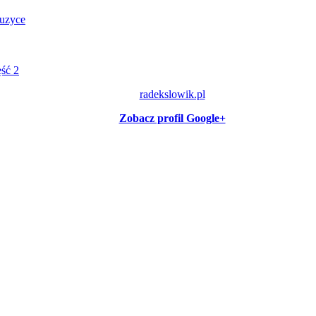
muzyce
ęść 2
radekslowik.pl
Zobacz profil Google+