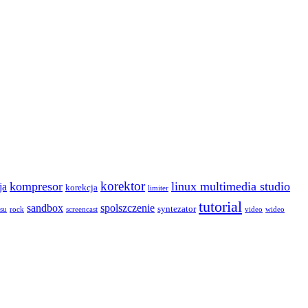
korektor
kompresor
linux multimedia studio
ja
korekcja
limiter
tutorial
sandbox
spolszczenie
syntezator
asu
rock
screencast
video
wideo