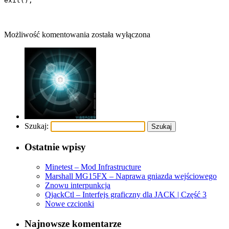
exit();
Możliwość komentowania
została wyłączona
Szukaj:
Ostatnie wpisy
Minetest – Mod Infrastructure
Marshall MG15FX – Naprawa gniazda wejściowego
Znowu interpunkcja
QjackCtl – Interfejs graficzny dla JACK | Część 3
Nowe czcionki
Najnowsze komentarze