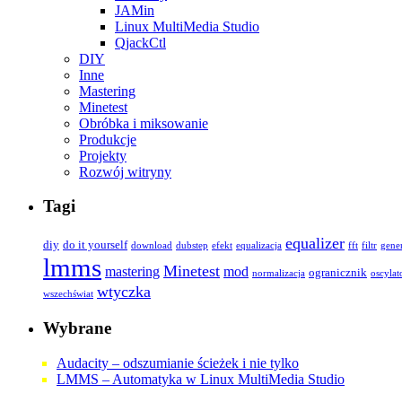
JAMin
Linux MultiMedia Studio
QjackCtl
DIY
Inne
Mastering
Minetest
Obróbka i miksowanie
Produkcje
Projekty
Rozwój witryny
Tagi
equalizer
diy
do it yourself
download
dubstep
efekt
equalizacja
fft
filtr
gene
lmms
Minetest
mastering
mod
ogranicznik
normalizacja
oscylat
wtyczka
wszechświat
Wybrane
Audacity – odszumianie ścieżek i nie tylko
LMMS – Automatyka w Linux MultiMedia Studio