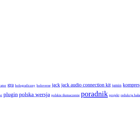
gra
jack
jack audio connection kit
kompres
jamin
rator
holograficzny
holoverse
poradnik
plugin
polska wersja
or
polskie tłumaczenie
projekt
redukcja hał