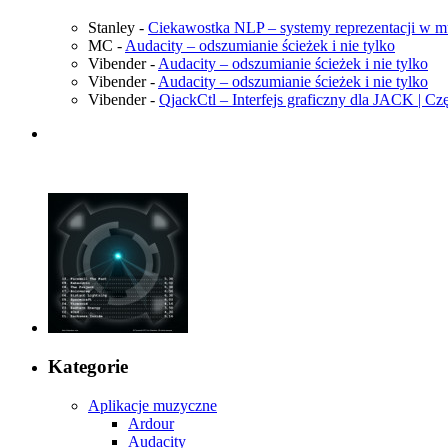
Stanley
-
Ciekawostka NLP – systemy reprezentacji w 
MC
-
Audacity – odszumianie ścieżek i nie tylko
Vibender
-
Audacity – odszumianie ścieżek i nie tylko
Vibender
-
Audacity – odszumianie ścieżek i nie tylko
Vibender
-
QjackCtl – Interfejs graficzny dla JACK | Cz
Kategorie
Aplikacje muzyczne
Ardour
Audacity