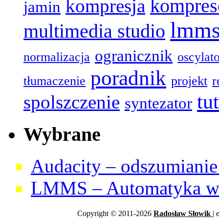
kompres
kompresja
jamin
lmm
multimedia studio
ogranicznik
normalizacja
oscylat
poradnik
tłumaczenie
projekt
r
tu
spolszczenie
syntezator
Wybrane
Audacity – odszumianie 
LMMS – Automatyka w 
Copyright © 2011-2026
Radosław
Słowik
| 