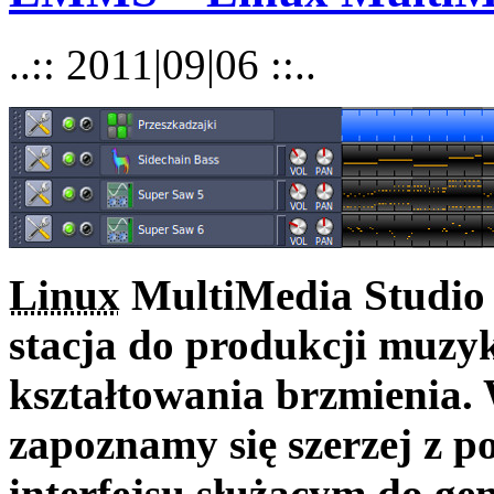
..:: 2011|09|06 ::..
Linux
MultiMedia Studio
stacja do produkcji muzyk
kształtowania brzmienia.
zapoznamy się szerzej z
interfejsu służącym do g