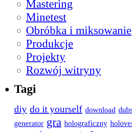
Mastering
Minetest
Obróbka i miksowanie
Produkcje
Projekty
Rozwój witryny
Tagi
diy
do it yourself
download
dub
gra
generator
holograficzny
holove