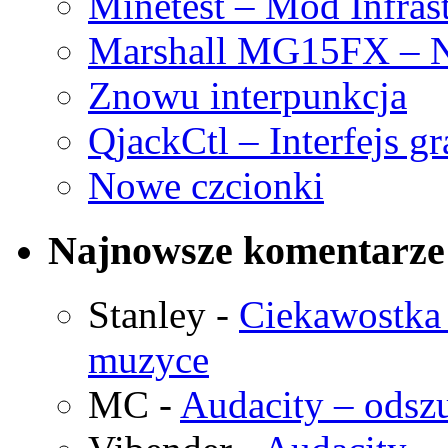
Minetest – Mod Infras
Marshall MG15FX – N
Znowu interpunkcja
QjackCtl – Interfejs g
Nowe czcionki
Najnowsze komentarze
Stanley
-
Ciekawostka 
muzyce
MC
-
Audacity – odszu