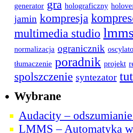
gra
generator
holograficzny
holove
kompres
kompresja
jamin
lmm
multimedia studio
ogranicznik
normalizacja
oscylat
poradnik
tłumaczenie
projekt
r
tu
spolszczenie
syntezator
Wybrane
Audacity – odszumianie 
LMMS – Automatyka w 