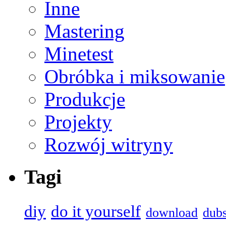
Inne
Mastering
Minetest
Obróbka i miksowanie
Produkcje
Projekty
Rozwój witryny
Tagi
diy
do it yourself
download
dub