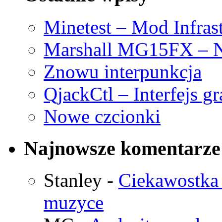
Minetest – Mod Infras
Marshall MG15FX – N
Znowu interpunkcja
QjackCtl – Interfejs g
Nowe czcionki
Najnowsze komentarze
Stanley
-
Ciekawostka 
muzyce