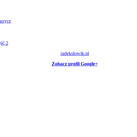
muzyce
ęść 2
radekslowik.pl
Zobacz profil Google+