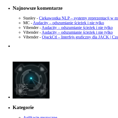
Najnowsze komentarze
Stanley
-
Ciekawostka NLP – systemy reprezentacji w 
MC
-
Audacity – odszumianie ścieżek i nie tylko
Vibender
-
Audacity – odszumianie ścieżek i nie tylko
Vibender
-
Audacity – odszumianie ścieżek i nie tylko
Vibender
-
QjackCtl – Interfejs graficzny dla JACK | Cz
Kategorie
Aplikacje muzyczne