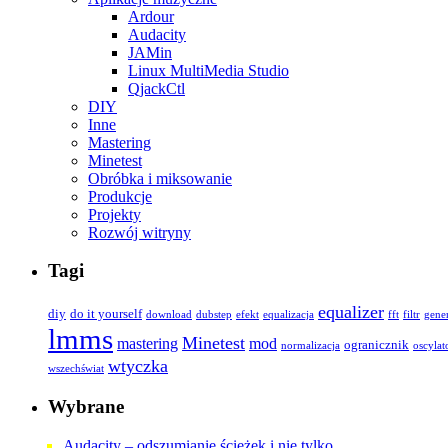
Ardour
Audacity
JAMin
Linux MultiMedia Studio
QjackCtl
DIY
Inne
Mastering
Minetest
Obróbka i miksowanie
Produkcje
Projekty
Rozwój witryny
Tagi
equalizer
diy
do it yourself
download
dubstep
efekt
equalizacja
fft
filtr
gene
lmms
Minetest
mastering
mod
ogranicznik
normalizacja
oscylat
wtyczka
wszechświat
Wybrane
Audacity – odszumianie ścieżek i nie tylko