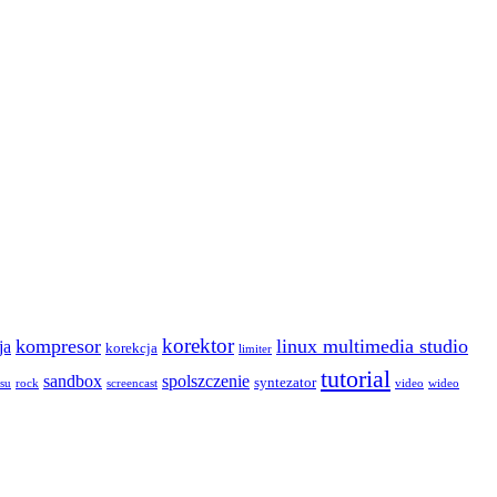
korektor
kompresor
linux multimedia studio
ja
korekcja
limiter
tutorial
sandbox
spolszczenie
syntezator
asu
rock
screencast
video
wideo