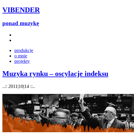
VIBENDER
ponad muzykę
produkcje
o mnie
projekty
Muzyka rynku – oscylacje indeksu
..:: 2011|10|14 ::..