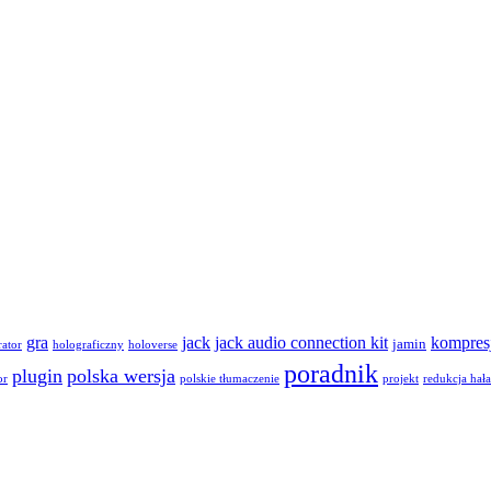
gra
jack
jack audio connection kit
kompres
jamin
rator
holograficzny
holoverse
poradnik
plugin
polska wersja
or
polskie tłumaczenie
projekt
redukcja hał