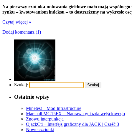
Na pierwszy rzut oka notowania giełdowe mało mają wspólnego z 
rynku – kwotowaniom indeksu – to dostrzeżemy na wykresie oscy
Czytaj więcej »
Dodaj komentarz (1)
Szukaj:
Ostatnie wpisy
Minetest – Mod Infrastructure
Marshall MG15FX – Naprawa gniazda wejściowego
Znowu interpunkcja
QjackCtl – Interfejs graficzny dla JACK | Część 3
Nowe czcionki