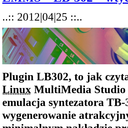
..:: 2012|04|25 ::..
Plugin LB302, to jak czyt
Linux
MultiMedia Studio 
emulacja syntezatora TB-
wygenerowanie atrakcyjn
minimalnym nakładzie pra