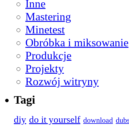
Inne
Mastering
Minetest
Obróbka i miksowanie
Produkcje
Projekty
Rozwój witryny
Tagi
diy
do it yourself
download
dub