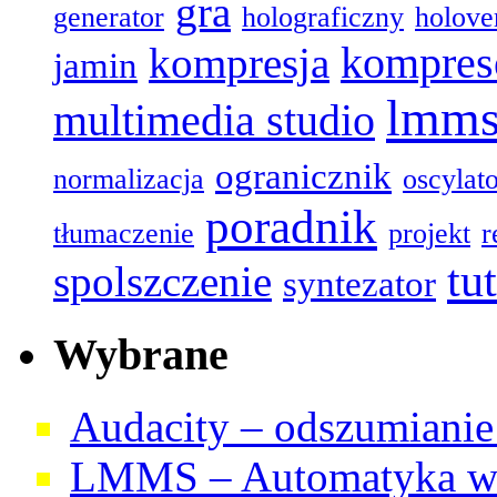
gra
generator
holograficzny
holove
kompres
kompresja
jamin
lmm
multimedia studio
ogranicznik
normalizacja
oscylat
poradnik
tłumaczenie
projekt
r
tu
spolszczenie
syntezator
Wybrane
Audacity – odszumianie 
LMMS – Automatyka w 