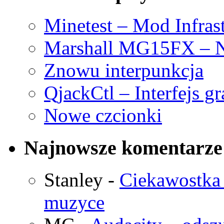
Minetest – Mod Infras
Marshall MG15FX – N
Znowu interpunkcja
QjackCtl – Interfejs g
Nowe czcionki
Najnowsze komentarze
Stanley
-
Ciekawostka 
muzyce