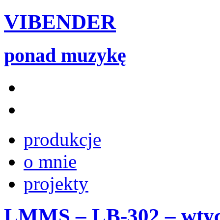
VIBENDER
ponad muzykę
produkcje
o mnie
projekty
LMMS – LB-302 – wtyc