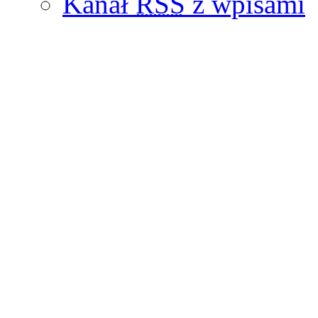
Kanał
RSS
z wpisami